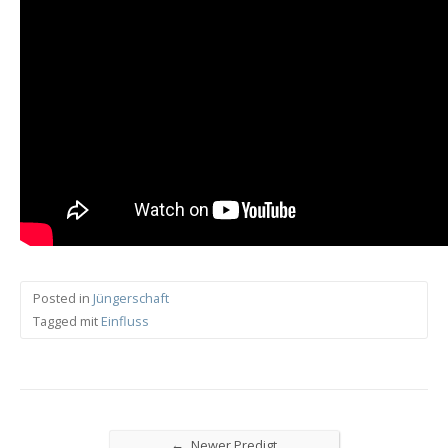
Posted in
Jüngerschaft
Tagged mit
Einfluss
←
Newer Predigt