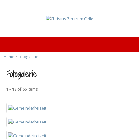
Home
>
Fotogalerie
Fotogalerie
1
–
18
of
66
items