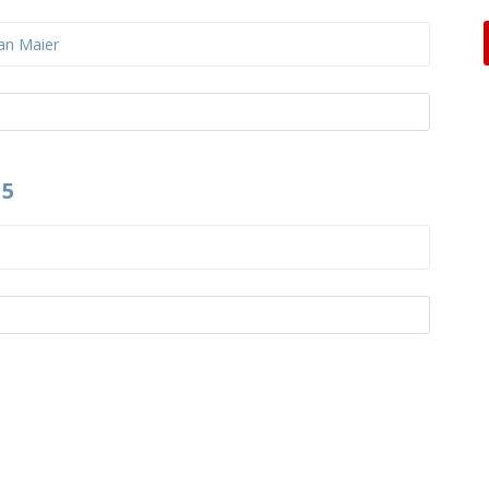
an Maier
 5