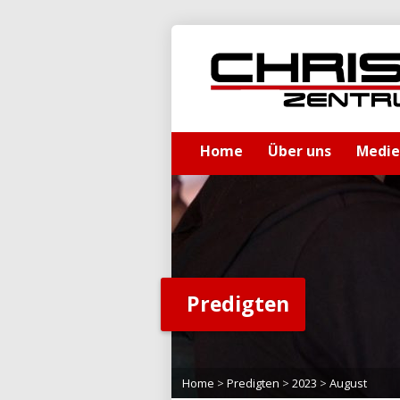
Home
Über uns
Medi
Predigten
Home
>
Predigten
>
2023
>
August