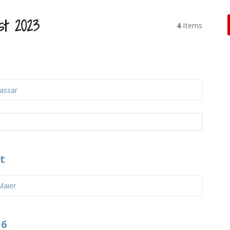
st 2023
4
Items
1
assar
t
Maier
 6