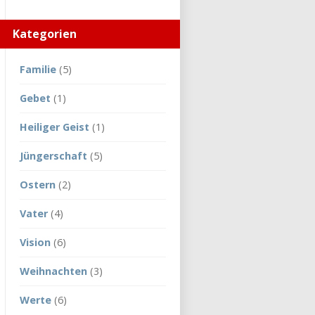
Kategorien
Familie
(5)
Gebet
(1)
Heiliger Geist
(1)
Jüngerschaft
(5)
Ostern
(2)
Vater
(4)
Vision
(6)
Weihnachten
(3)
Werte
(6)