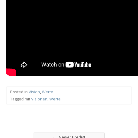
Posted in
Vision
,
Werte
Tagged mit
Visionen
,
Werte
←
Newer Predigt