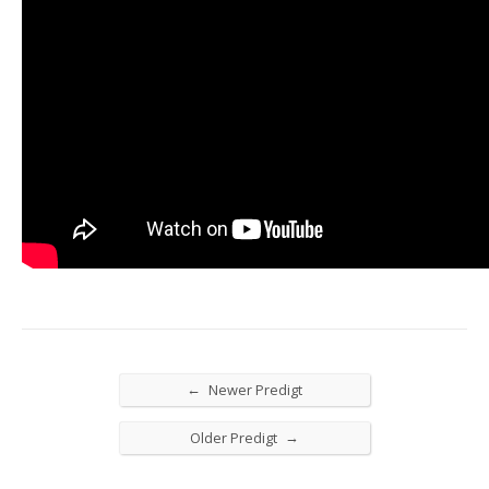
←
Newer Predigt
→
Older Predigt