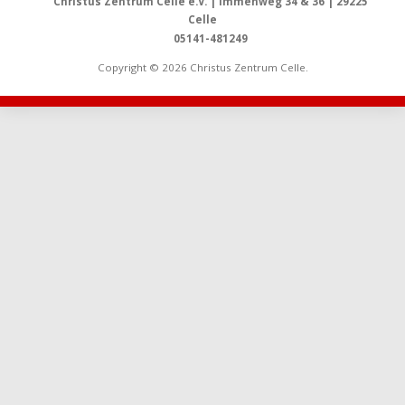
Christus Zentrum Celle e.V. | Immenweg 34 & 36 | 29225
Celle
05141-481249
Copyright © 2026 Christus Zentrum Celle.