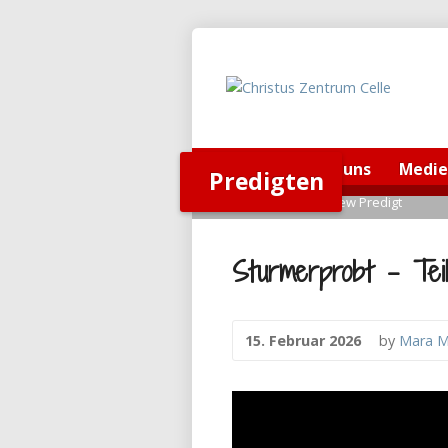
Home
Über uns
Medi
Predigten
Home
>
Predigten
>
View Predigt
Sturmerprobt – Tei
15. Februar 2026
by
Mara M