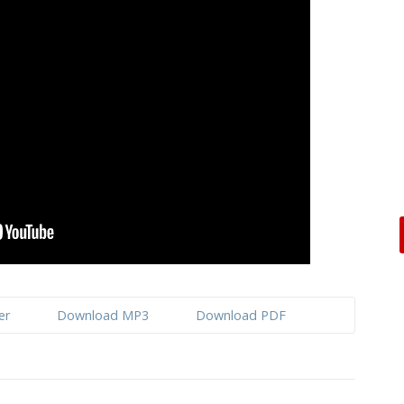
er
Download MP3
Download PDF