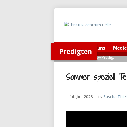
Home
Über uns
Medi
Predigten
Home
>
Predigten
>
View Predigt
Sommer speziell Tei
16. Juli 2023
by
Sascha Thiel