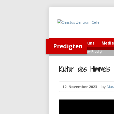
Home
Über uns
Medi
Predigten
Home
>
Predigten
>
View Predigt
Kultur des Himmels 
12. November 2023
by
Mar