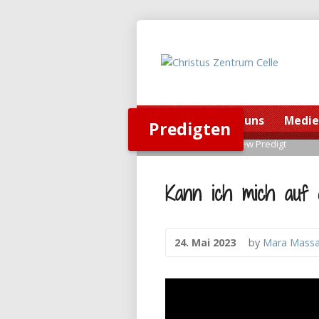
Home
Über uns
Medi
Predigten
Home
>
Predigten
>
View Predigt
Kann ich mich auf 
24. Mai 2023
by
Mara Massa