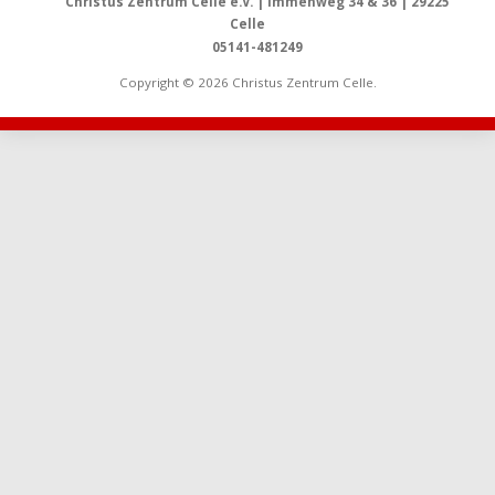
Christus Zentrum Celle e.V. | Immenweg 34 & 36 | 29225
Celle
05141-481249
Copyright © 2026 Christus Zentrum Celle.