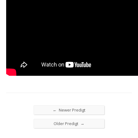
←
Newer Predigt
→
Older Predigt