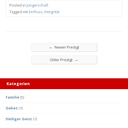
Posted in
Jüngerschaft
Tagged mit
Einfluss
,
Integrität
←
Newer Predigt
→
Older Predigt
Kategorien
Familie
(5)
Gebet
(1)
Heiliger Geist
(1)