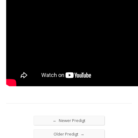
←
Newer Predigt
→
Older Predigt