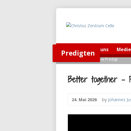
Home
Über uns
Medi
Predigten
Home
>
Predigten
>
View Predigt
Better together – P
24. Mai 2026
by
Johannes Ju