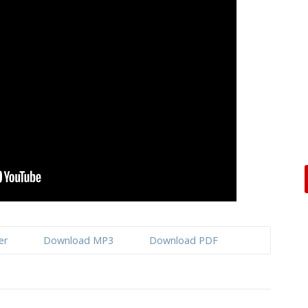
er
Download MP3
Download PDF