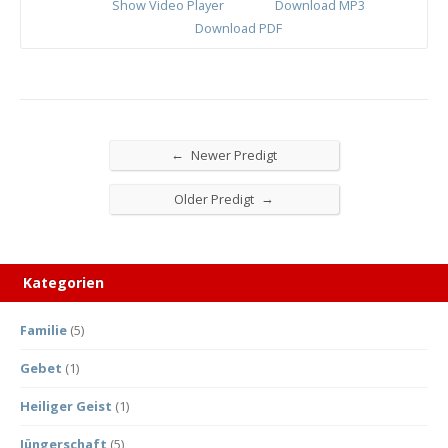
Show Video Player
Download MP3
Download PDF
←
Newer Predigt
→
Older Predigt
Kategorien
Familie
(5)
Gebet
(1)
Heiliger Geist
(1)
Jüngerschaft
(5)