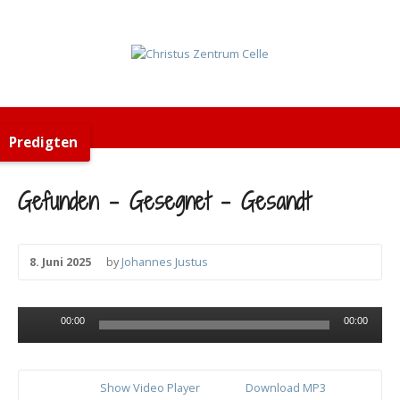
Predigten
Gefunden – Gesegnet – Gesandt
8. Juni 2025
by
Johannes Justus
Audio-
00:00
00:00
Player
Show Video Player
Download MP3